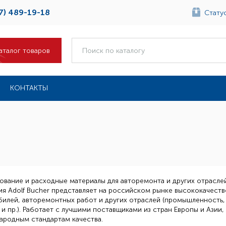
7) 489-19-18
Статус
аталог товаров
КОНТАКТЫ
вание и расходные материалы для авторемонта и других отраслей
я Adolf Bucher представляет на российском рынке высококачест
илей, авторемонтных работ и других отраслей (промышленность,
 и пр.). Работает с лучшими поставщиками из стран Европы и Ази
ародным стандартам качества.