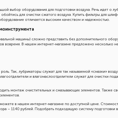
шой выбор оборудования для подготовки воздуха. Речь идет о луб
е обойтись для очистки сжатого воздуха. Купить фильтры для шли
 оборудование отличается высоким качеством и надежностью.
вмоинструмента
вальной машины) сложно представить без дополнительного обору
ов вовремя. В нашем интернет-магазине предложено несколько н
роль. Так, лубрикаторы служат для так называемой «смазки» воз
лагоотделители и влагомаслоотделители служат для очистки пода
одить монтаж очистительных и смазывающих элементов. Также св
элементов.
 можете в нашем интернет-магазине по доступной цене. Стоимост
атора – 1140 рублей. Подобрать подходящую систему подготовки 