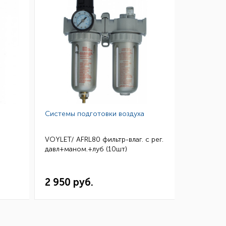
Системы подготовки воздуха
VOYLET/ AFRL80 фильтр-влаг. c рег.
давл+маном.+луб (10шт)
2 950 руб.