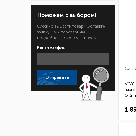
Поможем с выбором!
Сложно выбрать товар? Оставьте
заявку - мы перезвоним и
подробно проконсультируем!
Ваш телефон
Сист
Отправить
VOYL
влаг
(20шт
1 8