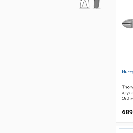
Инст
Thorv
двух
180 м
689