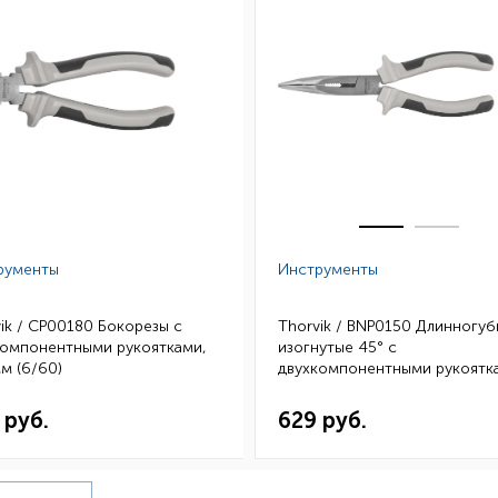
рументы
Инструменты
ik / CP00180 Бокорезы с
Thorvik / BNP0150 Длинногу
компонентными рукоятками,
изогнутые 45° с
м (6/60)
двухкомпонентными рукоятк
160 мм (6/60)
 руб.
629 руб.