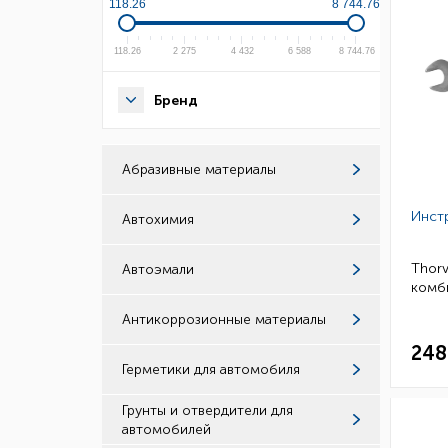
118.26
8 744.76
118.26
2 275
4 432
6 588
8 744.76
Бренд
Абразивные материалы
Инст
Автохимия
Thorv
Автоэмали
комби
Антикоррозионные материалы
248
Герметики для автомобиля
Грунты и отвердители для
автомобилей