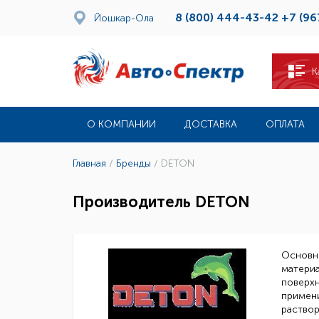
8 (800) 444-43-42
+7 (96
Йошкар-Ола
К
О КОМПАНИИ
ДОСТАВКА
ОПЛАТА
Главная
/
Бренды
/
DETON
Производитель DETON
Основно
материа
поверхн
примени
раствор