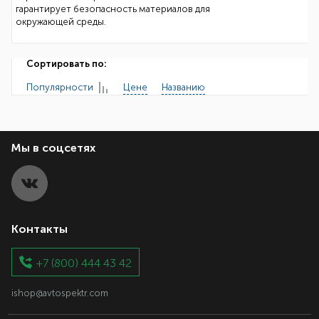
гарантирует безопасность материалов для
окружающей среды.
Сортировать по:
Популярности
Цене
Названию
Мы в соцсетях
Контакты
+7 (800) 444 43 42
ishop@avtospektr.com