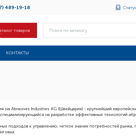
7) 489-19-18
Статус
аталог товаров
КОНТАКТЫ
я sia Abrasives Industries AG (Швейцария) - крупнейший европейс
 специализирующийся на разработке эффективных технологий аб
ных подходов к управлению, четкое знание потребностей рынка, 
инговых