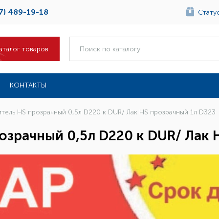
7) 489-19-18
Статус
аталог товаров
КОНТАКТЫ
тель HS прозрачный 0,5л D220 к DUR/ Лак HS прозрачный 1л D323
озрачный 0,5л D220 к DUR/ Лак 