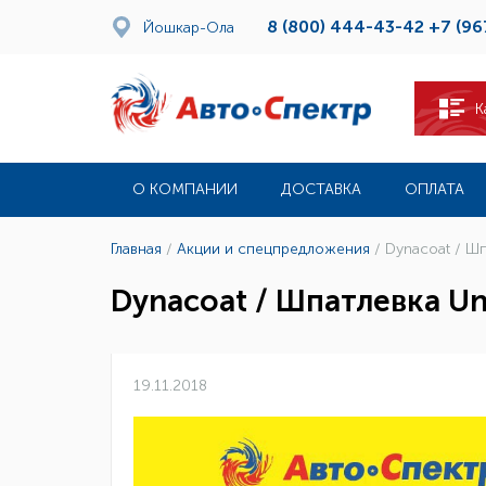
8 (800) 444-43-42
+7 (96
Йошкар-Ола
К
О КОМПАНИИ
ДОСТАВКА
ОПЛАТА
Главная
/
Акции и спецпредложения
/
Dynacoat / Шп
Dynacoat / Шпатлевка Uni
19.11.2018