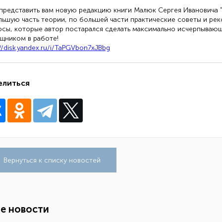
представить вам новую редакцию книги Малюк Сергея Ивановича "
ьшую часть теории, по большей части практические советы и рек
сы, которые автор постарался сделать максимально исчерпывающ
щником в работе!
://disk.yandex.ru/i/TaPGVbon7xJBbg
елиться
Вернуться к списку новостей
е новости