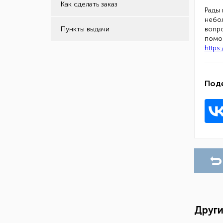
Как сделать заказ
Рады 
небол
Пункты выдачи
вопро
помо
https
Под
Други