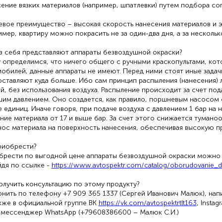
ение вязких материалов (например, шпатлевки) путем подбора со
евое преимущество – высокая скорость нанесения материалов и 
мер, квартиру можно покрасить не за один-два дня, а за нескольк
з себя представляют аппараты безвоздушной окраски?
 определимся, что ничего общего с ручными краскопультами, кот
обилей, данные аппараты не имеют. Перед ними стоят иные задач
ставляют куда больше. Ибо сам принцип распыления (нанесения)
й, без использования воздуха. Распыление происходит за счет по
шим давлением. Оно создается, как правило, поршневым насосом
 единиц. Иначе говоря, при подаче воздуха с давлением 1 бар на
ние материала от 17 и выше бар. За счет этого снижается тумано
ос материала на поверхность нанесения, обеспечивая высокую п
риобрести?
рести по выгодной цене аппараты безвоздушной окраски можно н
дя по ссылке -
https://www.avtospektr.com/catalog/oborudovanie_dly
олучить консультацию по этому продукту?
нить по телефону +7 909 365 1337 (Сергей Иванович Малюк), напи
акже в официальной группе ВК
https://vk.com/avtospektrtlt163
, Insta
в мессенджер WhatsApp (+79608386600 – Малюк С.И.)